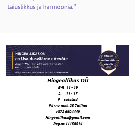
täiuslikkus ja harmoonia."
Hingeallikas OÜ
E-R 11 - 19
L 11 - 17
P suletud
Pärnu mnt. 25 Tallinn
+372 6604449
Hingeallikas@gmail.com
Reg.nr.11158514