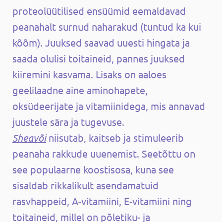
proteolüütilised ensüümid eemaldavad
peanahalt surnud naharakud (tuntud ka kui
kõõm). Juuksed saavad uuesti hingata ja
saada olulisi toitaineid, pannes juuksed
kiiremini kasvama. Lisaks on aaloes
geelilaadne aine aminohapete,
oksüdeerijate ja vitamiinidega, mis annavad
juustele sära ja tugevuse.
Sheavõi
niisutab, kaitseb ja stimuleerib
peanaha rakkude uuenemist. Seetõttu on
see populaarne koostisosa, kuna see
sisaldab rikkalikult asendamatuid
rasvhappeid, A-vitamiini, E-vitamiini ning
toitaineid, millel on põletiku- ja