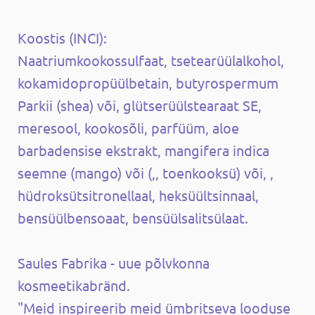
Koostis (INCI):
Naatriumkookossulfaat, tsetearüülalkohol,
kokamidopropüülbetain, butyrospermum
Parkii (shea) või, glütserüülstearaat SE,
meresool, kookosõli, parfüüm, aloe
barbadensise ekstrakt, mangifera indica
seemne (mango) või (,, toenkooksü) või, ,
hüdroksütsitronellaal, heksüültsinnaal,
bensüülbensoaat, bensüülsalitsülaat.
Saules Fabrika - uue põlvkonna
kosmeetikabränd.
"Meid inspireerib meid ümbritseva looduse