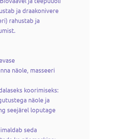
 Bioväävel ja teepuuõli
hustab ja draakonivere
ri) rahustab ja
umist.
äevase
nna näole, masseeri
dalaseks koorimiseks:
igutustega näole ja
ng seejärel loputage
õimaldab seda