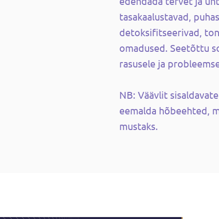
edendada tervet ja ühtl
tasakaalustavad, puha
detoksifitseerivad, ton
omadused. Seetõttu so
rasusele ja probleemse
NB: Väävlit sisaldavat
eemalda hõbeehted, m
mustaks.