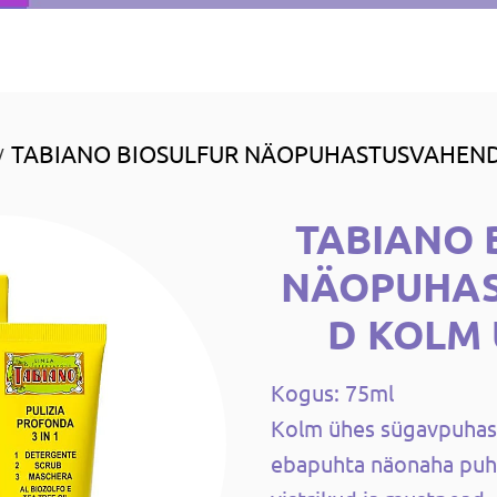
TABIANO BIOSULFUR NÄOPUHASTUSVAHEND
/
TABIANO 
NÄOPUHA
D KOLM 
Kogus: 75ml
Kolm ühes sügavpuhast
ebapuhta näonaha puh