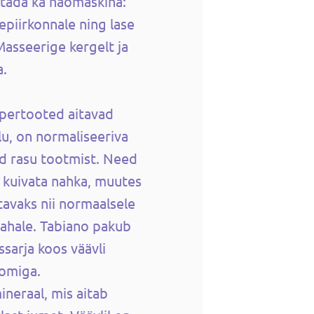
tada ka näomaskina:
epiirkonnale ning lase
Masseerige kergelt ja
a.
upertooted aitavad
lu, on normaliseeriva
ad rasu tootmist. Need
a kuivata nahka, muutes
tavaks nii normaalsele
nahale. Tabiano pakub
ssarja koos väävli
oomiga.
ineraal, mis aitab