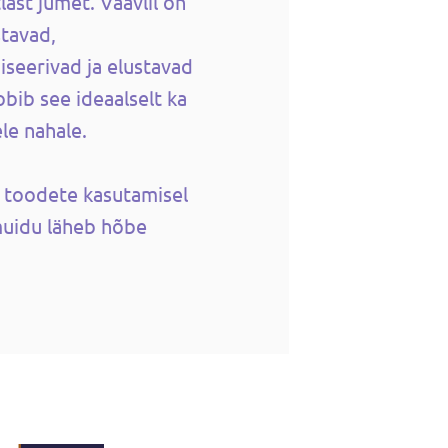
ast jumet. Väävlil on
stavad,
iseerivad ja elustavad
bib see ideaalselt ka
le nahale.
e toodete kasutamisel
uidu läheb hõbe