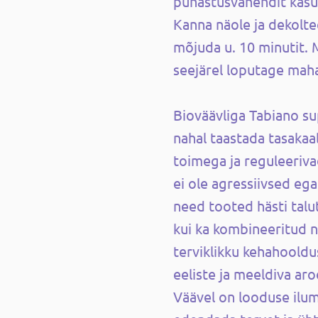
puhastusvahendit kasu
Kanna näole ja dekolte
mõjuda u. 10 minutit. 
seejärel loputage mah
Bioväävliga Tabiano s
nahal taastada tasakaa
toimega ja reguleeriv
ei ole agressiivsed eg
need tooted hästi talu
kui ka kombineeritud 
terviklikku kehahooldu
eeliste ja meeldiva ar
Väävel on looduse ilum