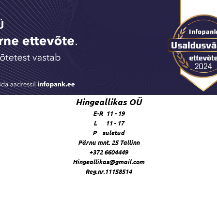
Hingeallikas OÜ
E-R 11 - 19
L 11 - 17
P suletud
Pärnu mnt. 25 Tallinn
+372 6604449
Hingeallikas@gmail.com
Reg.nr.11158514