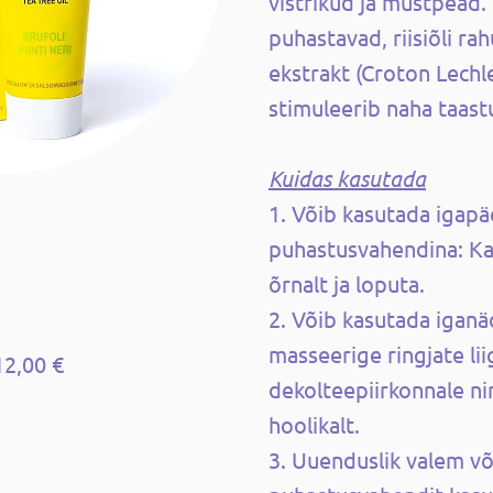
vistrikud ja mustpead.
puhastavad, riisiõli ra
ekstrakt (Croton Lechle
stimuleerib naha taast
Kuidas kasutada
1. Võib kasutada igap
puhastusvahendina: Ka
õrnalt ja loputa.
2. Võib kasutada iganä
masseerige ringjate li
12,00 €
dekolteepiirkonnale ni
hoolikalt.
3. Uuenduslik valem v