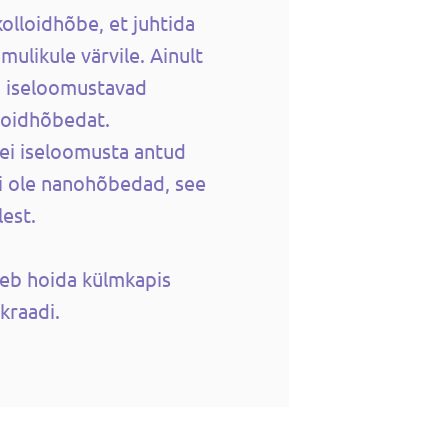
kolloidhõbe, et juhtida
mulikule värvile. Ainult
id iseloomustavad
lloidhõbedat.
ei iseloomusta antud
 ei ole nanohõbedad, see
est.
leb hoida külmkapis
 kraadi.