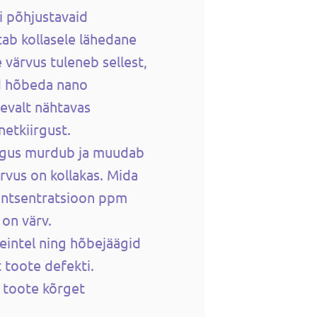
i põhjustavaid
ab kollasele lähedane
 värvus tuleneb sellest,
ad hõbeda nano
evalt nähtavas
etkiirgust.
lgus murdub ja muudab
ärvus on kollakas. Mida
ontsentratsioon ppm
on värv.
seintel ning hõbejäägid
 toote defekti.
b toote kõrget