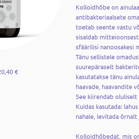
Kolloidhõbe on ainulaa
antibakteriaalsete om
toetab seente vastu võ
sisaldab mitteioonsest
sfäärilisi nanoosakes
Tänu sellistele omadus
suurepäraselt bakterit
20,40 €
kasutatakse tänu ainu
haavade, haavandite võ
See kiirendab olulisel
Kuidas kasutada: lahus
nahale, levitada õrnalt 
Kolloidhõbedat, mis o