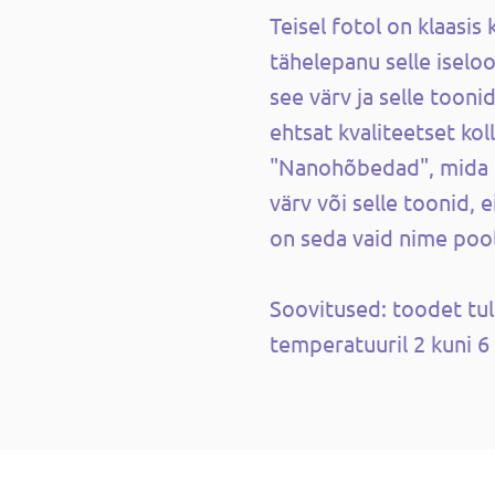
Teisel fotol on klaasis 
tähelepanu selle iseloo
see värv ja selle toon
ehtsat kvaliteetset ko
"Nanohõbedad", mida 
värv või selle toonid,
on seda vaid nime pool
Soovitused: toodet tu
temperatuuril 2 kuni 6