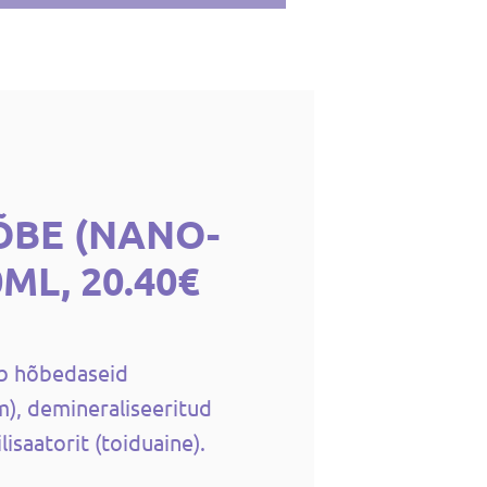
ÕBE (NANO-
ML, 20.40€
ab hõbedaseid
m), demineraliseeritud
ilisaatorit (toiduaine).