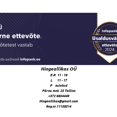
Hingeallikas OÜ
E-R 11 - 19
L 11 - 17
P suletud
Pärnu mnt. 25 Tallinn
+372 6604449
Hingeallikas@gmail.com
Reg.nr.11158514