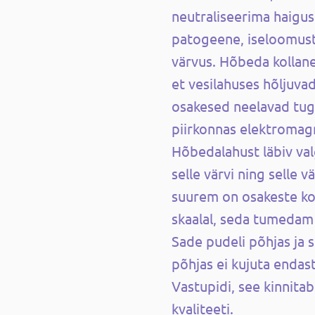
neutraliseerima haigus
patogeene, iseloomust
värvus. Hõbeda kollane
et vesilahuses hõljuv
osakesed neelavad tug
piirkonnas elektromagn
Hõbedalahust läbiv va
selle värvi ning selle v
suurem on osakeste k
skaalal, seda tumedam 
Sade pudeli põhjas ja 
põhjas ei kujuta endast
Vastupidi, see kinnita
kvaliteeti.