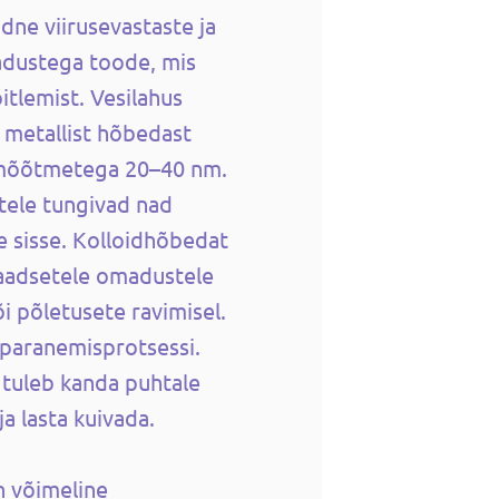
dne viirusevastaste ja
adustega toode, mis
itlemist. Vesilahus
 metallist hõbedast
i mõõtmetega 20–40 nm.
tele tungivad nad
e sisse. Kolloidhõbedat
laadsetele omadustele
i põletusete ravimisel.
t paranemisprotsessi.
 tuleb kanda puhtale
ja lasta kuivada.
n võimeline