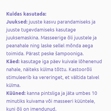
Kuidas kasutada:
Juuksed:
juuste kasvu parandamiseks ja
juuste tugevdamiseks kasutage
juuksemaskina. Masseerige õli juustele ja
peanahale ning laske sellel mõnda aega
toimida. Pärast peske šampooniga.
Käed:
kasutage iga päev kuivale lõhenenud
nahale, näiteks külma tõttu. Kastoorõli
stimuleerib ka vereringet, et vältida talvel
külma.
Küüned:
kanna pintsliga ja jäta umbes 10
minutiks kuivama või masseeri küüntele,
kuni õli on imendunud.