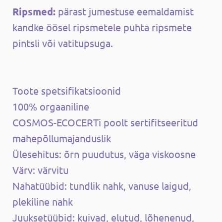
Ripsmed:
pärast jumestuse eemaldamist
kandke öösel ripsmetele puhta ripsmete
pintsli või vatitupsuga.
Toote spetsifikatsioonid
100% orgaaniline
COSMOS-ECOCERTi poolt sertifitseeritud
mahepõllumajanduslik
Ülesehitus: õrn puudutus, väga viskoosne
Värv: värvitu
Nahatüübid: tundlik nahk, vanuse laigud,
plekiline nahk
Juuksetüübid: kuivad, elutud, lõhenenud,