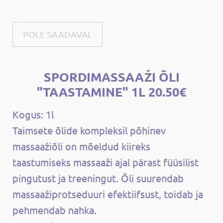
POLE SAADAVAL
SPORDIMASSAAŽI ÕLI
"TAASTAMINE" 1L 20.50€
Kogus: 1l
Taimsete õlide kompleksil põhinev
massaažiõli on mõeldud kiireks
taastumiseks massaaži ajal pärast füüsilist
pingutust ja treeningut. Õli suurendab
massaažiprotseduuri efektiifsust, toidab ja
pehmendab nahka.