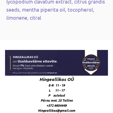
lycopodium clavatum extract, citrus grandis
seeds, mentha piperita oil, tocopherol,
limonene, citral
Hingeallikas OÜ
E-R 11 - 19
L 11 - 17
P suletud
Pärnu mnt. 25 Tallinn
+372 6604449
Hingeallikas@gmail.com