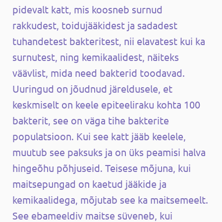
pidevalt katt, mis koosneb surnud
rakkudest, toidujääkidest ja sadadest
tuhandetest bakteritest, nii elavatest kui ka
surnutest, ning kemikaalidest, näiteks
väävlist, mida need bakterid toodavad.
Uuringud on jõudnud järeldusele, et
keskmiselt on keele epiteeliraku kohta 100
bakterit, see on väga tihe bakterite
populatsioon. Kui see katt jääb keelele,
muutub see paksuks ja on üks peamisi halva
hingeõhu põhjuseid. Teisese mõjuna, kui
maitsepungad on kaetud jääkide ja
kemikaalidega, mõjutab see ka maitsemeelt.
See ebameeldiv maitse süveneb, kui