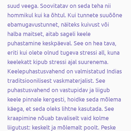
suud veega. Soovitatav on seda teha nii
hommikul kui ka õhtul. Kui tunnete suuõõne
ebamugavustunnet, näiteks kuivust või
halba maitset, aitab sageli keele
puhastamine keskpäeval. See on hea tava,
eriti kui olete olnud tugeva stressi all, kuna
keelekatt kipub stressi ajal suurenema.
Keelepuhastusvahend on valmistatud Indias
traditsioonilisest vaskmaterjalist. See
puhastusvahend on vastupidav ja liigub
keele pinnale kergesti, hoidke seda mõlema
käega, et seda oleks lihtne kasutada. See
kraapimine nõuab tavaliselt vaid kolme
liigutust: keskelt ja mõlemalt poolt. Peske