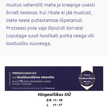
mustus vahendilt maha ja kraapige uuesti
õrnalt keskosa. Kui ribale ei jää mustust,
olete keele puhastamise lõpetanud.
Protsessi pole vaja lõputult korrata!
Loputage suud hoolikalt puhta veega või
loodusliku suuveega.
Hingeallikas OÜ
E-R 11 - 19
L 11 - 17