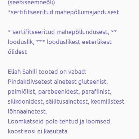
(seebiseemneõli)
*sertifitseeritud mahepõllumajandusest
* sertifitseeritud mahepõllundusest, **
looduslik, *** looduslikest eeterlikest
õlidest
Eliah Sahili tooted on vabad:
Pindaktiivsetest ainetest gluteenist,
palmiõlist, parabeenidest, parafiinist,
silikoonidest, säilitusainetest, keemilistest
lõhnaainetest.
Loomkatseid pole tehtud ja loomsed
koostisosi ei kasutata.