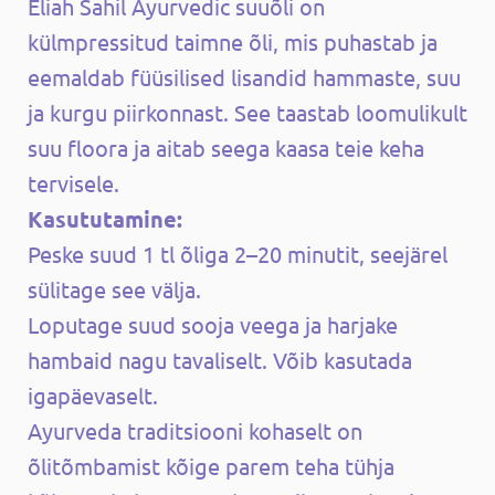
Eliah Sahil Ayurvedic suuõli on
külmpressitud taimne õli, mis puhastab ja
eemaldab füüsilised lisandid hammaste, suu
ja kurgu piirkonnast. See taastab loomulikult
suu floora ja aitab seega kaasa teie keha
tervisele.
Kasututamine:
Peske suud 1 tl õliga 2–20 minutit, seejärel
sülitage see välja.
Loputage suud sooja veega ja harjake
hambaid nagu tavaliselt. Võib kasutada
igapäevaselt.
Ayurveda traditsiooni kohaselt on
õlitõmbamist kõige parem teha tühja