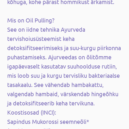
kõhuga, kohe pärast hommikust ärkamist.
Mis on Oil Pulling?
See on iidne tehnika Ayurveda
tervishoiusüsteemist keha
detoksifitseerimiseks ja suu-kurgu piirkonna
puhastamiseks. Ajurveedas on õlitõmme
igapäevaselt kasutatav suuhoolduse rutiin,
mis loob suu ja kurgu tervisliku bakteriaalse
tasakaalu. See vähendab hambakattu,
valgendab hambaid, värskendab hingeõhku
ja detoksifitseerib keha tervikuna.
Koostisosad (INCI):
Sapindus Mukorossi seemneõli*