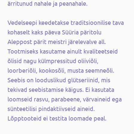
ärritunud nahale ja peanahale.
Vedelseepi keedetakse traditsioonilise tava
kohaselt kaks päeva Süüria päritolu
Aleppost pärit meistri järelevalve all.
Tootmiseks kasutame ainult kvaliteetseid
õlisid nagu külmpressitud oliiviõli,
loorberiõli, kookosõli, musta seemneõli.
Seebis on looduslikud glütseriinid, mis
tekivad seebistamise käigus. Ei kasutata
loomseid rasvu, parabeene, värvaineid ega
sünteetilisi pindaktiivseid aineid.
Lõpptooteid ei testita loomade peal.