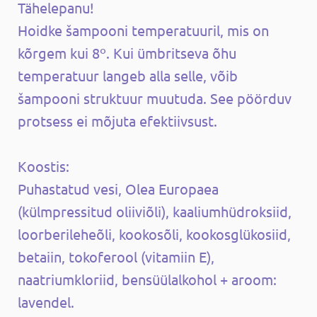
Tähelepanu!
Hoidke šampooni temperatuuril, mis on
kõrgem kui 8º. Kui ümbritseva õhu
temperatuur langeb alla selle, võib
šampooni struktuur muutuda. See pöörduv
protsess ei mõjuta efektiivsust.
Koostis:
Puhastatud vesi, Olea Europaea
(külmpressitud oliiviõli), kaaliumhüdroksiid,
loorberileheõli, kookosõli, kookosglükosiid,
betaiin, tokoferool (vitamiin E),
naatriumkloriid, bensüülalkohol + aroom:
lavendel.